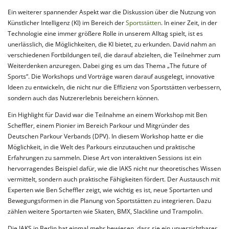
Ein weiterer spannender Aspekt war die Diskussion über die Nutzung von
Künstlicher Intelligenz (KI) im Bereich der
Sportstätten
. In einer Zeit, in der
Technologie eine immer größere Rolle in unserem Alltag spielt, ist es
unerlässlich, die Möglichkeiten, die KI bietet, zu erkunden. David nahm an
verschiedenen Fortbildungen teil, die darauf abzielten, die Teilnehmer zum
Weiterdenken anzuregen. Dabei ging es um das Thema „The future of
Sports“. Die Workshops und Vorträge waren darauf ausgelegt, innovative
Ideen zu entwickeln, die nicht nur die Effizienz von Sportstätten verbessern,
sondern auch das Nutzererlebnis bereichern können.
Ein Highlight für David war die Teilnahme an einem Workshop mit Ben
Scheffler, einem Pionier im Bereich Parkour und Mitgründer des
Deutschen Parkour Verbands (DPV). In diesem Workshop hatte er die
Möglichkeit, in die Welt des Parkours einzutauchen und praktische
Erfahrungen zu sammeln. Diese Art von interaktiven Sessions ist ein
hervorragendes Beispiel dafür, wie die IAKS nicht nur theoretisches Wissen
vermittelt, sondern auch praktische Fähigkeiten fördert. Der Austausch mit
Experten wie Ben Scheffler zeigt, wie wichtig es ist, neue Sportarten und
Bewegungsformen in die Planung von Sportstätten zu integrieren. Dazu
zählen weitere Sportarten wie Skaten, BMX, Slackline und Trampolin.
Die IAKS in Berlin hat einmal mehr bewiesen, dass sie ein unverzichtbarer